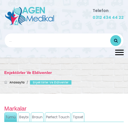
Telefon
0312 434 44 22
Enjektörler Ve Eldivenler
Anasayfa
/
Enjektörler Ve Eldivenler
Markalar
Tümü
Beybi
Braun
Perfect Touch
Tipset