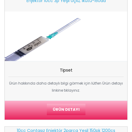
Enjektör 10cc 3p Yeşil Uçlu, 1kutu-150ad
Tipset
Ürün hakkında daha detaylı bilgi görmek için lütfen Ürün detayı
linkine tıklayınız.
ÜRÜN DETAYI
10cc Contasız Enjektör 2parça Yeşil 150pk 1200cs