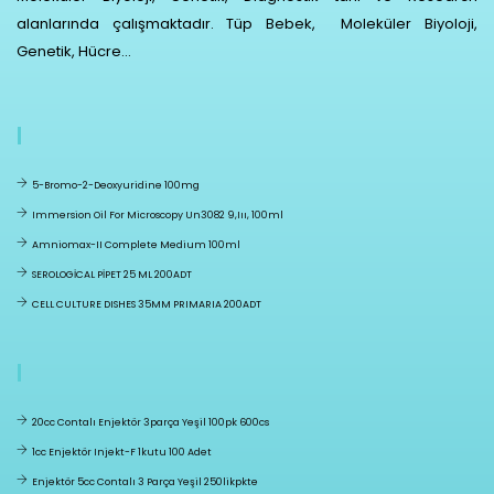
alanlarında çalışmaktadır. Tüp Bebek, Moleküler Biyoloji,
Genetik, Hücre...
5-Bromo-2-Deoxyuridine 100mg
Immersion Oil For Microscopy Un3082 9,ııı, 100ml
Amniomax-II Complete Medium 100ml
SEROLOGİCAL PİPET 25 ML 200ADT
CELL CULTURE DISHES 35MM PRIMARIA 200ADT
20cc Contalı Enjektör 3parça Yeşil 100pk 600cs
1cc Enjektör Injekt-F 1kutu 100 Adet
Enjektör 5cc Contalı 3 Parça Yeşil 250likpkte