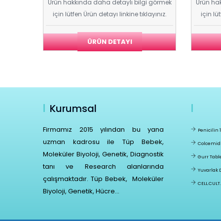
i görmek
Ürün hakkında daha detaylı bilgi görmek
Ürün hak
ayınız.
için lütfen Ürün detayı linkine tıklayınız.
için lü
ÜRÜN DETAYI
Kurumsal
Firmamız 2015 yılından bu yana
Penicilin
uzman kadrosu ile Tüp Bebek,
Colcemid
Moleküler Biyoloji, Genetik, Diagnostik
Gurr Tabl
tanı ve Research alanlarında
Yuvarlak 
çalışmaktadır. Tüp Bebek, Moleküler
CELL.CULT
Biyoloji, Genetik, Hücre...