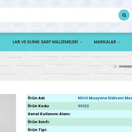
LAB VE KLİNİK SARF MALZEMELERİ
MARKALAR
Anasay
Ürün Adı
Nitril Muayene Eldiveni M
Ürün Kodu
30122
Genel Kullanım Alanı:
Ürün Sınıfı:
Ürün Tipi: