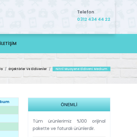
Telefon
0312 434 44 22
İLETİŞİM
fa
/
Enjektörler Ve Eldivenler
/
Nitril Muayene Eldiveni Medıum
edıum
ÖNEMLİ
Tüm ürünlerimiz %100 orijinal
pakette ve faturalı ürünlerdir.