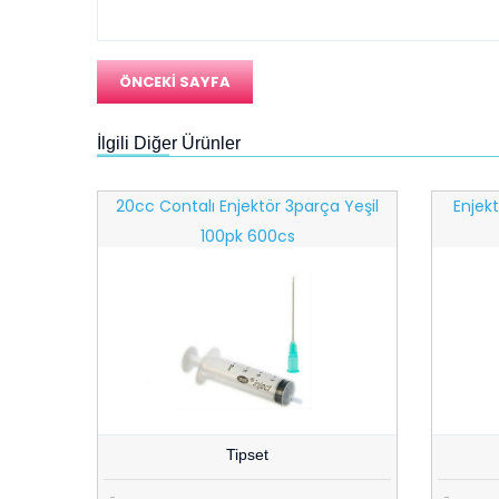
ÖNCEKİ SAYFA
İlgili Diğer Ürünler
1kutu-
20cc Contalı Enjektör 3parça Yeşil
Enjekt
100pk 600cs
Tipset