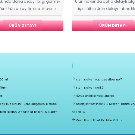
kında daha detaylı bilgi görmek
Ürün hakkında daha detaylı bil
tfen Ürün detayı linkine tıklayınız.
için lütfen Ürün detayı linkine tık
ÜRÜN DETAYI
ÜRÜN DETAYI
 100ml
Steril Eldiven Pudrasız Silver No.7
 10ml
Steril Eldiven No 8,5
et
50 Cc Enjektör Yeşil 3parça
Dipli Tüp 5ML PS Hücre Süzgeç 25PK 500CS
Serolojik Pipet Plastik 10 Ml Steril Dnase R
.DISH.60X15MM E.GRİP-ST.TC 1KOLİ 500ADET
Tek 50 Lik
Cam Pastör Pipet 150 Mm 250 Lik