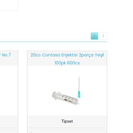
r No.7
20cc Contasız Enjektör 2parça Yeşil
100pk 600cs
Tipset