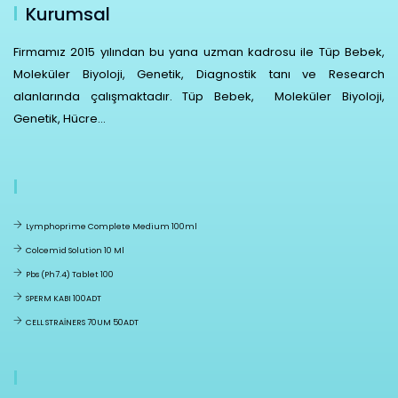
Kurumsal
Firmamız 2015 yılından bu yana uzman kadrosu ile Tüp Bebek,
Moleküler Biyoloji, Genetik, Diagnostik tanı ve Research
alanlarında çalışmaktadır. Tüp Bebek, Moleküler Biyoloji,
Genetik, Hücre...
Lymphoprime Complete Medium 100ml
Colcemid Solution 10 Ml
Pbs (ph7.4) Tablet 100
SPERM KABI 100ADT
CELL STRAİNERS 70UM 50ADT