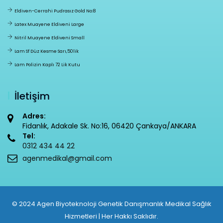
Eldiven-Cerrahi Pudrasız Gold No:8
Latex Muayene Eldiveni Large
Nitril Muayene Eldiveni Small
Lam Sf Düz Kesme Sarı,50lik
Lam Polizin Kaplı 72 Lik Kutu
İletişim
Adres:
Fidanlık, Adakale Sk. No:16, 06420 Çankaya/ANKARA
Tel:
0312 434 44 22
agenmedikal@gmail.com
© 2024 Agen Biyoteknoloji Genetik Danışmanlık Medikal Sağlık
Hizmetleri | Her Hakkı Saklıdır.