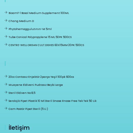
Bioamf-1 Basal Medium Supplement 100ML
Chang Medium D
Phytohemaggulutının-M 5ml
Tube Conical Polypropylene 15 ML 50PK 500CS
CENTRE-WELL ORGAN CULT.DISHES 60X15MM 20PK 500CS
20cc Contasız Enjektör 2parça Yeşil 100pk 600cs
Muayene Eldiveni Pudrasız Beybi Large
Steril Eldiven No 8,5
Serolojik Pipet Plastik 10 Ml Steril Dnase Rnase Free Tek Tek 50 Lik
Cam Pastör Pipet Steril (5 Li )
İletişim