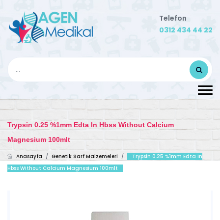
Telefon
0312 434 44 22
Trypsin 0.25 %1mm Edta In Hbss Without Calcium
Magnesium 100mlt
Anasayfa
/
Genetik Sarf Malzemeleri
/
Trypsin 0.25 %1mm Edta In
Hbss Without Calcium Magnesium 100mlt