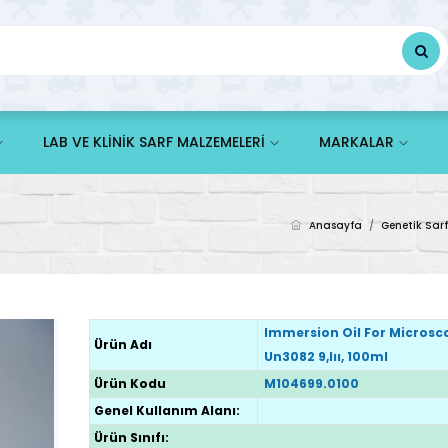
LAB VE KLİNİK SARF MALZEMELERİ
MARKALAR
Anasayfa
/
Genetik Sar
Immersion Oil For Microsc
Ürün Adı
Un3082 9,ııı, 100ml
Ürün Kodu
M104699.0100
Genel Kullanım Alanı:
Ürün Sınıfı: