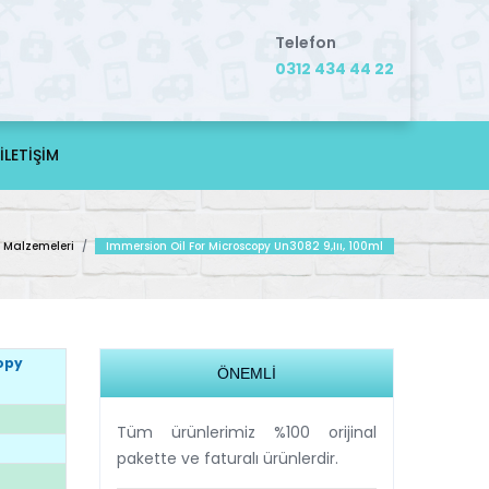
Telefon
0312 434 44 22
İLETİŞİM
f Malzemeleri
/
Immersion Oil For Microscopy Un3082 9,ııı, 100ml
opy
ÖNEMLİ
Tüm ürünlerimiz %100 orijinal
pakette ve faturalı ürünlerdir.