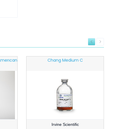
.amerıcan
Chang Medium C
Irvine Scientific