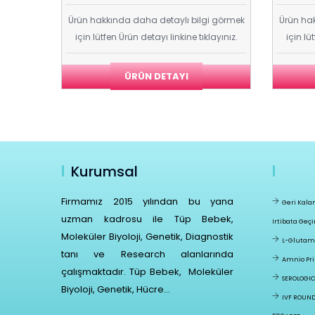
i görmek
Ürün hakkında daha detaylı bilgi görmek
Ürün hak
ayınız.
için lütfen Ürün detayı linkine tıklayınız.
için lü
ÜRÜN DETAYI
Kurumsal
Firmamız 2015 yılından bu yana
Geri Kala
uzman kadrosu ile Tüp Bebek,
Irtibata Geçi
Moleküler Biyoloji, Genetik, Diagnostik
L-Glutami
tanı ve Research alanlarında
Amnio Pr
çalışmaktadır. Tüp Bebek, Moleküler
SEROLOGIC
Biyoloji, Genetik, Hücre...
IVF ROUND 