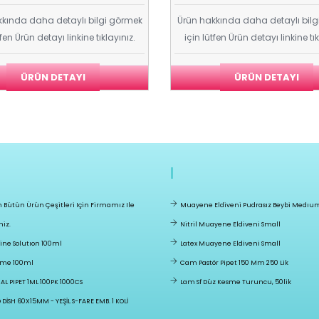
kında daha detaylı bilgi görmek
Ürün hakkında daha detaylı bil
tfen Ürün detayı linkine tıklayınız.
için lütfen Ürün detayı linkine tık
ÜRÜN DETAYI
ÜRÜN DETAYI
n Bütün Ürün Çeşitleri Için Firmamız Ile
Muayene Eldiveni Pudrasız Beybi Medıu
niz.
Nitril Muayene Eldiveni Small
ne Solutıon 100ml
Latex Muayene Eldiveni Small
ime 100ml
Cam Pastör Pipet 150 Mm 250 Lik
AL PIPET 1ML 100PK 1000CS
Lam Sf Düz Kesme Turuncu, 50lik
DİSH 60X15MM - YEŞİL S-FARE EMB. 1 KOLİ