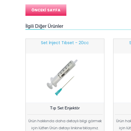
ÖNCEKİ SAYFA
İlgili Diğer Ürünler
c
Set İnject Tıbset - 20cc
Tıp Set Enjektör
i görmek
Ürün hakkında daha detaylı bilgi görmek
Ürün hak
ayınız.
için lütfen Ürün detayı linkine tıklayınız.
için lü