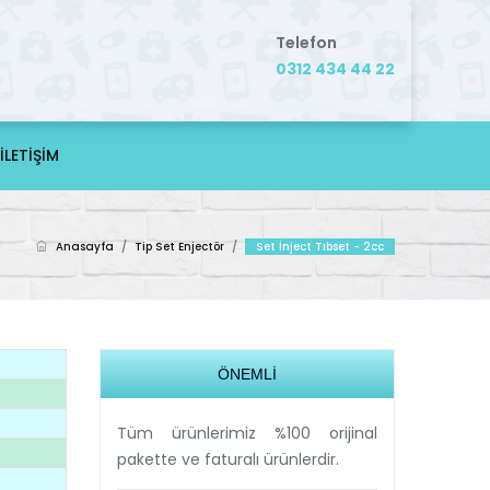
Telefon
0312 434 44 22
İLETİŞİM
Anasayfa
/
Tip Set Enjectör
/
Set İnject Tıbset - 2cc
ÖNEMLİ
Tüm ürünlerimiz %100 orijinal
pakette ve faturalı ürünlerdir.