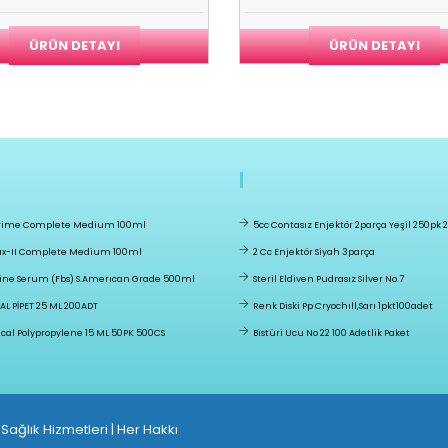
ÜRÜN DETAYI
ÜRÜN DETAYI
ime Complete Medium 100ml
5cc Contasız Enjektör 2parça Yeşil 250pk 
-II Complete Medium 100ml
2 Cc Enjektör Siyah 3parça
vine Serum (fbs) S.amerıcan Grade 500ml
Steril Eldiven Pudrasız Silver No.7
AL PİPET 25 ML 200ADT
Renk Diski Pp Cryochıll,sarı 1pkt100adet
cal Polypropylene 15 ML 50PK 500CS
Bistüri Ucu No 22 100 Adetlik Paket
ağlık Hizmetleri | Her Hakkı