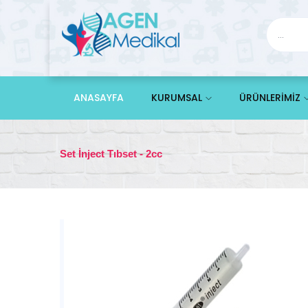
ANASAYFA
KURUMSAL
ÜRÜNLERİMİZ
Set İnject Tıbset - 2cc