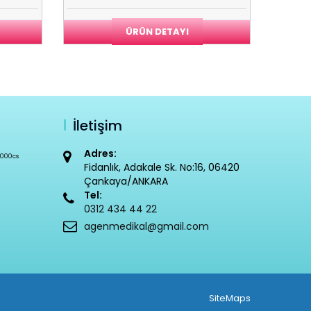
ÜRÜN DETAYI
İletişim
Adres:
2000cs
Fidanlık, Adakale Sk. No:16, 06420
Çankaya/ANKARA
Tel:
0312 434 44 22
agenmedikal@gmail.com
SiteMaps