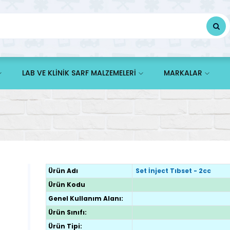
LAB VE KLİNİK SARF MALZEMELERİ
MARKALAR
Ürün Adı
Set İnject Tıbset - 2cc
Ürün Kodu
Genel Kullanım Alanı:
Ürün Sınıfı:
Ürün Tipi: