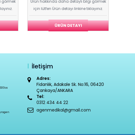
gi görmek
Ürün hakkında daha detaylı bilgi görmek
layınız.
için lütfen Ürün detayı linkine tıklayınız.
ÜRÜN DETAYI
İletişim
Adres:
Fidanlık, Adakale Sk. No:16, 06420
 600cs
Çankaya/ANKARA
Tel:
0312 434 44 22
agenmedikal@gmail.com
Pyrogen