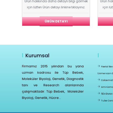
i görmek
Ürün hakkında daha detaylı bilgi görmek
Ürün hak
ayınız.
için lütfen Ürün detayı linkine tıklayınız.
için lü
ÜRÜN DETAYI
Kurumsal
Firmamız 2015 yılından bu yana
Foetal Bo
uzman kadrosu ile Tüp Bebek,
S.amerıcan 
Moleküler Biyoloji, Genetik, Diagnostik
Colcemid
tanı ve Research alanlarında
Amniomax
çalışmaktadır. Tüp Bebek, Moleküler
50X9MM IV
Biyoloji, Genetik, Hücre...
Tube Coni