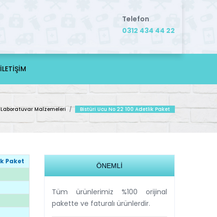
Telefon
0312 434 44 22
İLETİŞİM
 Laboratuvar Malzemeleri
/
Bistüri Ucu No 22 100 Adetlik Paket
ik Paket
ÖNEMLİ
Tüm ürünlerimiz %100 orijinal
pakette ve faturalı ürünlerdir.