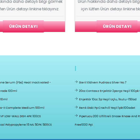
kında daha detaylı bilgi görmek
Ürün hakkında daha detaylı bil
tfen Ürün detayı linkine tıklayınız.
için lütfen Ürün detayı linkine tık
ÜRÜN DETAYI
ÜRÜN DETAYI
vıne Serum (fbs) Heat Inactıvated -
Steril Eldiven Pudrasız Silver No.7
Grade 100ml
20cc Contasız Enjektör 2parça Yeşil 100pk
 10ml
Enjektör 10cc 3p Yeşil Uçlu, 1kutu-150ad
-II Complete Medium 100ml
Renk Diski Pp Crochıll Yeşil 1pkt100adet
F LOW-WALL DISH 4PK 100CS
Pipetucu 200 Ulfiltreli Dnase Rnase And 
cal Polypropylene 15 ML 50PK 500CS
Free1000 Pşt