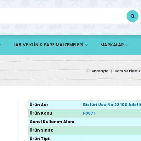
LAB VE KLİNİK SARF MALZEMELERİ
MARKALAR
Anasayfa
/
Cam Ve Plastik
Ürün Adı
Bistüri Ucu No 22 100 Adetl
Ürün Kodu
F0671
Genel Kullanım Alanı:
Ürün Sınıfı:
Ürün Tipi: